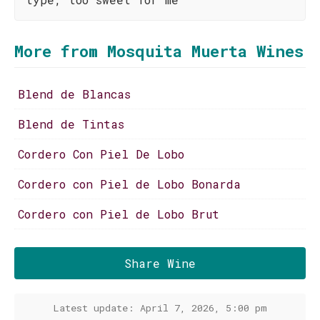
More from Mosquita Muerta Wines
Blend de Blancas
Blend de Tintas
Cordero Con Piel De Lobo
Cordero con Piel de Lobo Bonarda
Cordero con Piel de Lobo Brut
Share Wine
Latest update: April 7, 2026, 5:00 pm