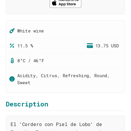
White wine
11.5 %
13.75 USD
8°C / 46°F
Acidity, Citrus, Refreshing, Round,
Sweet
Description
El 'Cordero con Piel de Lobo' de